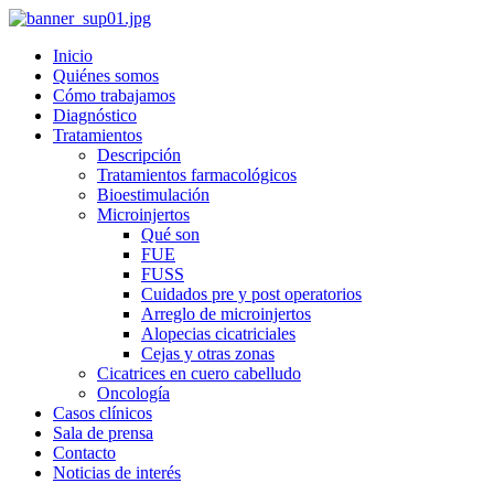
Inicio
Quiénes somos
Cómo trabajamos
Diagnóstico
Tratamientos
Descripción
Tratamientos farmacológicos
Bioestimulación
Microinjertos
Qué son
FUE
FUSS
Cuidados pre y post operatorios
Arreglo de microinjertos
Alopecias cicatriciales
Cejas y otras zonas
Cicatrices en cuero cabelludo
Oncología
Casos clínicos
Sala de prensa
Contacto
Noticias de interés