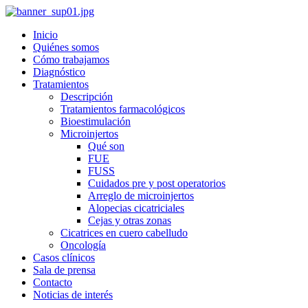
Inicio
Quiénes somos
Cómo trabajamos
Diagnóstico
Tratamientos
Descripción
Tratamientos farmacológicos
Bioestimulación
Microinjertos
Qué son
FUE
FUSS
Cuidados pre y post operatorios
Arreglo de microinjertos
Alopecias cicatriciales
Cejas y otras zonas
Cicatrices en cuero cabelludo
Oncología
Casos clínicos
Sala de prensa
Contacto
Noticias de interés