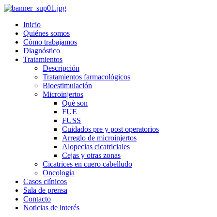
Inicio
Quiénes somos
Cómo trabajamos
Diagnóstico
Tratamientos
Descripción
Tratamientos farmacológicos
Bioestimulación
Microinjertos
Qué son
FUE
FUSS
Cuidados pre y post operatorios
Arreglo de microinjertos
Alopecias cicatriciales
Cejas y otras zonas
Cicatrices en cuero cabelludo
Oncología
Casos clínicos
Sala de prensa
Contacto
Noticias de interés